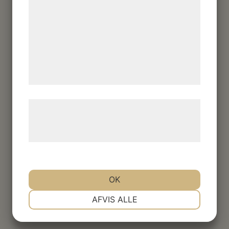
kan blive delt med annoncerings- og
analysepartnere, som kan kombinere dem
med data, du tidligere har givet dem eller
de har indsamlet gennem din brug af deres
tjenester. Ved at klikke på 'OK' giver du
samtykke til disse formål.
Læs mere om vores brug af cookies og
behandling af persondata på vores
hjemmeside.
OK
NØDVENDIGE
PRÆFERENCER
AFVIS ALLE