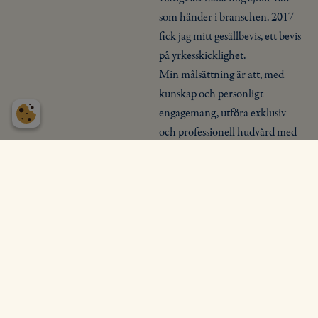
som händer i branschen. 2017
fick jag mitt gesällbevis, ett bevis
på yrkesskicklighet.
Min målsättning är att, med
kunskap och personligt
engagemang, utföra exklusiv
och professionell hudvård med
omtanke om din hud.
Det finns även möjlighet för
hembesök i de fall det krävs.
Välkommen till Sundets
Hudvård!