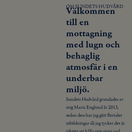
OM SUNDETS HUDVÅRD
Välkommen
till en
mottagning
med lugn och
behaglig
atmosfär i en
underbar
miljö.
Sundets Hudvård grundades av
mig Maria Englund år 2013,
sedan dess har jag gått flertalet
utbildningar då jag tycker det är
viktigt att hålla mig ajour vad