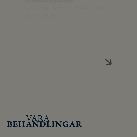
En välbehaglig paus för rörelse, avkoppling
och naturligt glow.
VÅRA
BEHANDLINGAR